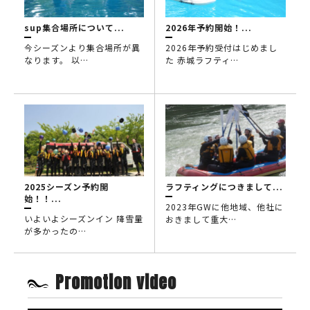
sup集合場所について...
2026年予約開始！...
今シーズンより集合場所が異
2026年予約受付はじめまし
なります。 以…
た 赤城ラフティ…
2025シーズン予約開
ラフティングにつきまして...
始！！...
2023年GWに他地域、他社に
いよいよシーズンイン 降雪量
おきまして重大…
が多かったの…
Promotion video