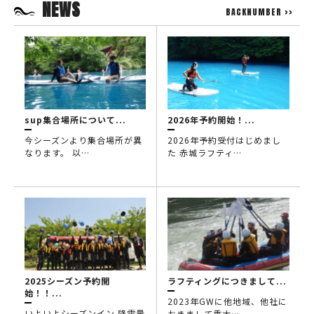
NEWS
BACKNUMBER >>
sup集合場所について...
2026年予約開始！...
今シーズンより集合場所が異
2026年予約受付はじめまし
なります。 以…
た 赤城ラフティ…
2025シーズン予約開
ラフティングにつきまして...
始！！...
2023年GWに他地域、他社に
いよいよシーズンイン 降雪量
おきまして重大…