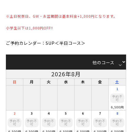
※土日祝祭日、GW・お盆期間は基本料金+1,000円となります。
小学生以下は1,000円OFF!!
ご予約カレンダー：SUP＜半日コース＞
keyboard_arrow_down
2026年8月
日
月
火
水
木
金
土
1
予約不
可
6,500円
2
3
4
5
6
7
8
予約不
予約不
予約不
予約不
予約不
予約不
予約不
可
可
可
可
可
可
可
6,500円
6,500円
6,500円
6,500円
6,500円
6,500円
6,500円