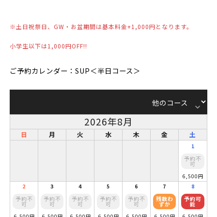
※土日祝祭日、GW・お盆期間は基本料金+1,000円となります。
小学生以下は1,000円OFF!!
ご予約カレンダー：SUP＜半日コース＞
keyboard_arrow_down
2026年8月
日
月
火
水
木
金
土
1
予約不
可
6,500円
2
3
4
5
6
7
8
予約不
予約不
予約不
予約不
予約不
残数わ
予約可
可
可
可
可
可
ずか
能
6,500円
6,500円
6,500円
6,500円
6,500円
6,500円
6,500円