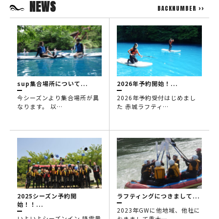
NEWS
BACKNUMBER >>
sup集合場所について...
2026年予約開始！...
今シーズンより集合場所が異
2026年予約受付はじめまし
なります。 以…
た 赤城ラフティ…
2025シーズン予約開
ラフティングにつきまして...
始！！...
2023年GWに他地域、他社に
いよいよシーズンイン 降雪量
おきまして重大…