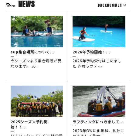
NEWS
BACKNUMBER >>
sup集合場所について...
2026年予約開始！...
今シーズンより集合場所が異
2026年予約受付はじめまし
なります。 以…
た 赤城ラフティ…
2025シーズン予約開
ラフティングにつきまして...
始！！...
2023年GWに他地域、他社に
いよいよシーズンイン 降雪量
おきまして重大…