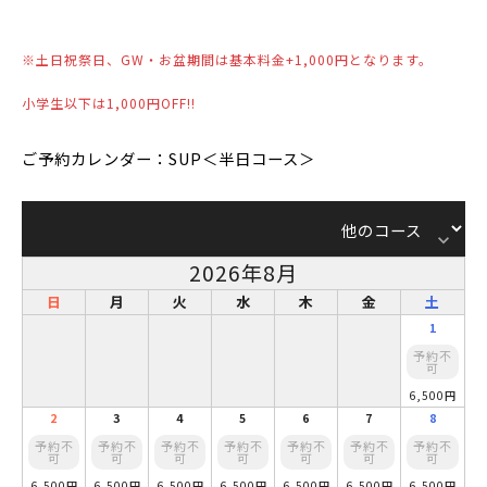
※土日祝祭日、GW・お盆期間は基本料金+1,000円となります。
小学生以下は1,000円OFF!!
ご予約カレンダー：SUP＜半日コース＞
keyboard_arrow_down
2026年8月
日
月
火
水
木
金
土
1
予約不
可
6,500円
2
3
4
5
6
7
8
予約不
予約不
予約不
予約不
予約不
予約不
予約不
可
可
可
可
可
可
可
6,500円
6,500円
6,500円
6,500円
6,500円
6,500円
6,500円