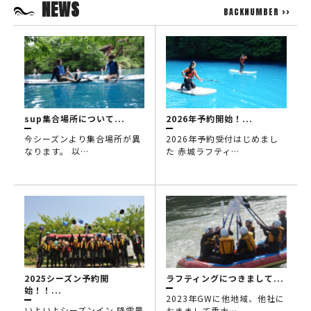
NEWS
BACKNUMBER >>
sup集合場所について...
2026年予約開始！...
今シーズンより集合場所が異
2026年予約受付はじめまし
なります。 以…
た 赤城ラフティ…
2025シーズン予約開
ラフティングにつきまして...
始！！...
2023年GWに他地域、他社に
いよいよシーズンイン 降雪量
おきまして重大…