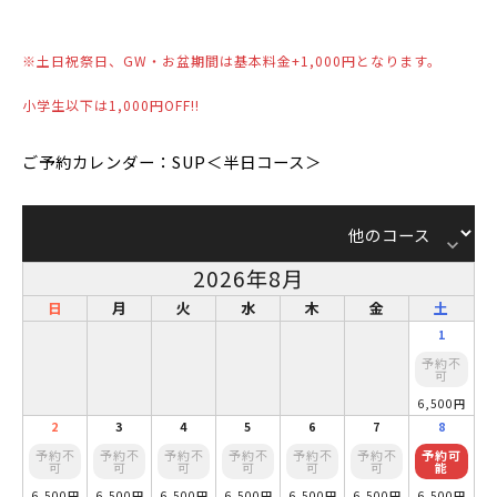
※土日祝祭日、GW・お盆期間は基本料金+1,000円となります。
小学生以下は1,000円OFF!!
ご予約カレンダー：SUP＜半日コース＞
keyboard_arrow_down
2026年8月
日
月
火
水
木
金
土
1
予約不
可
6,500円
2
3
4
5
6
7
8
予約不
予約不
予約不
予約不
予約不
予約不
予約可
可
可
可
可
可
可
能
6,500円
6,500円
6,500円
6,500円
6,500円
6,500円
6,500円