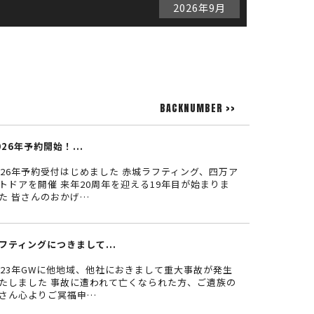
2026年9月
BACKNUMBER >>
026年予約開始！...
026年予約受付はじめました 赤城ラフティング、四万ア
トドアを開催 来年20周年を迎える19年目が始まりま
た 皆さんのおかげ…
フティングにつきまして...
023年GWに他地域、他社におきまして重大事故が発生
たしました 事故に遭われて亡くなられた方、ご遺族の
さん心よりご冥福申…