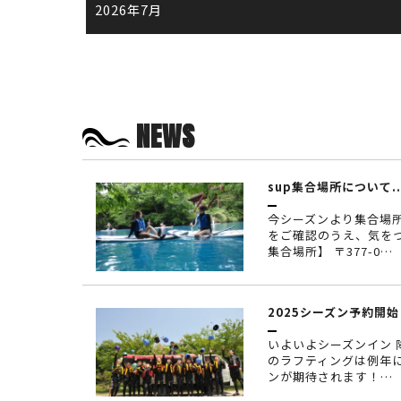
2026年7月
NEWS
sup集合場所について..
今シーズンより集合場
をご確認のうえ、気をつ
集合場所】 〒377-0…
2025シーズン予約開始！
いよいよシーズンイン
のラフティングは例年
ンが期待されます！…