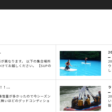
.
2
所が異なります。 以下の集合場所
2
けてお越しください。 【SUPの
ウ
し
！...
ラ
 降雪量が多かったので今シーズン
2
に無いほどのグッドコンディショ
い
皆