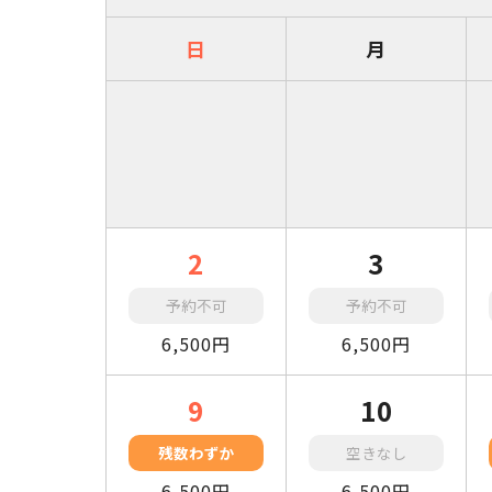
日
月
2
3
予約不可
予約不可
6,500円
6,500円
9
10
残数わずか
空きなし
6,500円
6,500円