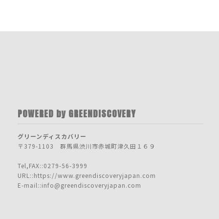
POWERED by GREENDISCOVERY
グリーンディスカバリー
〒379-1103 群馬県渋川市赤城町津久田１６９
Tel,FAX::0279-56-3999
URL::https://www.greendiscoveryjapan.com
E-mail::info@greendiscoveryjapan.com