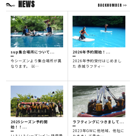
NEWS
BACKNUMBER >>
sup集合場所について...
2026年予約開始！...
今シーズンより集合場所が異
2026年予約受付はじめまし
なります。 以…
た 赤城ラフティ…
2025シーズン予約開
ラフティングにつきまして...
始！！...
2023年GWに他地域、他社に
いよいよシーズンイン 降雪量
おきまして重大…