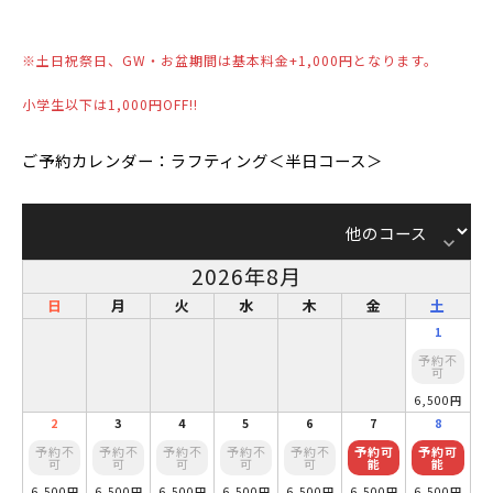
※土日祝祭日、GW・お盆期間は基本料金+1,000円となります。
小学生以下は1,000円OFF!!
ご予約カレンダー：ラフティング＜半日コース＞
keyboard_arrow_down
2026年8月
日
月
火
水
木
金
土
1
予約不
可
6,500円
2
3
4
5
6
7
8
予約不
予約不
予約不
予約不
予約不
予約可
予約可
可
可
可
可
可
能
能
6,500円
6,500円
6,500円
6,500円
6,500円
6,500円
6,500円