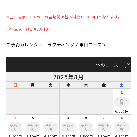
※土日祝祭日、GW・お盆期間は基本料金+1,000円となります。
小学生以下は1,000円OFF!!
ご予約カレンダー：ラフティング＜半日コース＞
keyboard_arrow_down
2026年8月
日
月
火
水
木
金
土
1
予約不
可
6,500円
2
3
4
5
6
7
8
予約不
予約不
予約不
予約不
予約不
予約不
予約不
可
可
可
可
可
可
可
6,500円
6,500円
6,500円
6,500円
6,500円
6,500円
6,500円