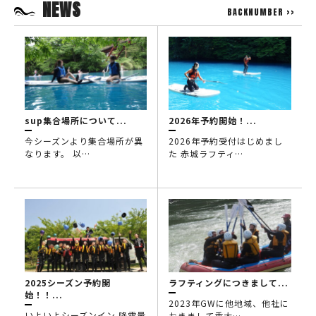
NEWS
BACKNUMBER >>
sup集合場所について...
2026年予約開始！...
今シーズンより集合場所が異
2026年予約受付はじめまし
なります。 以…
た 赤城ラフティ…
2025シーズン予約開
ラフティングにつきまして...
始！！...
2023年GWに他地域、他社に
いよいよシーズンイン 降雪量
おきまして重大…