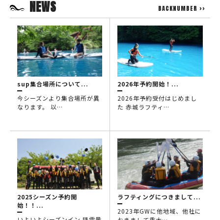
NEWS
BACKNUMBER >>
sup集合場所について...
2026年予約開始！...
今シーズンより集合場所が異
2026年予約受付はじめまし
なります。 以…
た 赤城ラフティ…
2025シーズン予約開
ラフティングにつきまして...
始！！...
2023年GWに他地域、他社に
いよいよシーズンイン 降雪量
おきまして重大…