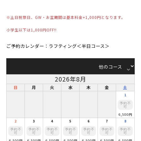
※土日祝祭日、GW・お盆期間は基本料金+1,000円となります。
小学生以下は1,000円OFF!!
ご予約カレンダー：ラフティング＜半日コース＞
keyboard_arrow_down
2026年8月
日
月
火
水
木
金
土
1
予約不
可
6,500円
2
3
4
5
6
7
8
予約不
予約不
予約不
予約不
予約不
予約不
予約不
可
可
可
可
可
可
可
6,500円
6,500円
6,500円
6,500円
6,500円
6,500円
6,500円