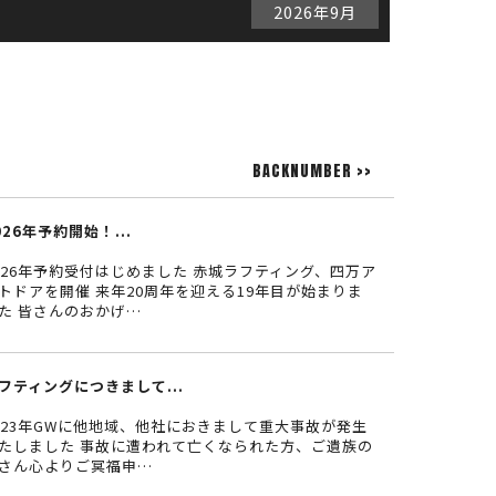
2026年9月
BACKNUMBER >>
026年予約開始！...
026年予約受付はじめました 赤城ラフティング、四万ア
トドアを開催 来年20周年を迎える19年目が始まりま
た 皆さんのおかげ…
フティングにつきまして...
023年GWに他地域、他社におきまして重大事故が発生
たしました 事故に遭われて亡くなられた方、ご遺族の
さん心よりご冥福申…