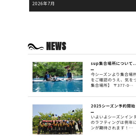
2026年7月
NEWS
sup集合場所について..
今シーズンより集合場
をご確認のうえ、気をつ
集合場所】 〒377-0…
2025シーズン予約開始！
いよいよシーズンイン
のラフティングは例年
ンが期待されます！…