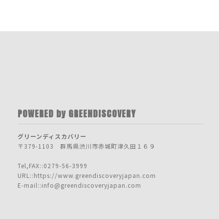
POWERED by GREENDISCOVERY
グリーンディスカバリー
〒379-1103 群馬県渋川市赤城町津久田１６９
Tel,FAX::0279-56-3999
URL::https://www.greendiscoveryjapan.com
E-mail::info@greendiscoveryjapan.com