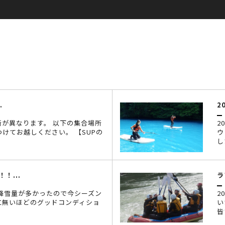
.
2
所が異なります。 以下の集合場所
2
けてお越しください。 【SUPの
ウ
し
！...
ラ
 降雪量が多かったので今シーズン
2
に無いほどのグッドコンディショ
い
皆